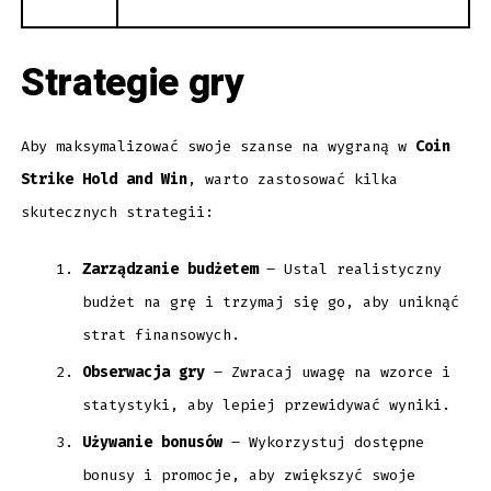
Strategie gry
Aby maksymalizować swoje szanse na wygraną w
Coin
Strike Hold and Win
, warto zastosować kilka
skutecznych strategii:
Zarządzanie budżetem
– Ustal realistyczny
budżet na grę i trzymaj się go, aby uniknąć
strat finansowych.
Obserwacja gry
– Zwracaj uwagę na wzorce i
statystyki, aby lepiej przewidywać wyniki.
Używanie bonusów
– Wykorzystuj dostępne
bonusy i promocje, aby zwiększyć swoje