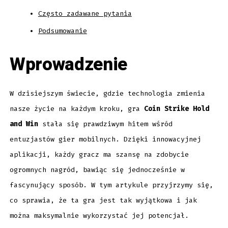
Często zadawane pytania
Podsumowanie
Wprowadzenie
W dzisiejszym świecie, gdzie technologia zmienia
nasze życie na każdym kroku, gra
Coin Strike Hold
and Win
stała się prawdziwym hitem wśród
entuzjastów gier mobilnych. Dzięki innowacyjnej
aplikacji, każdy gracz ma szansę na zdobycie
ogromnych nagród, bawiąc się jednocześnie w
fascynujący sposób. W tym artykule przyjrzymy się,
co sprawia, że ta gra jest tak wyjątkowa i jak
można maksymalnie wykorzystać jej potencjał.