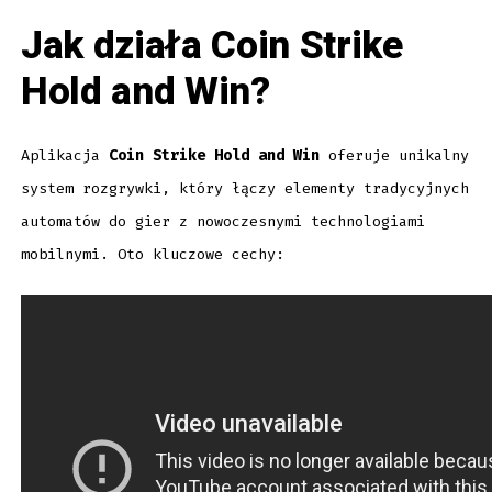
Jak działa Coin Strike
Hold and Win?
Aplikacja
Coin Strike Hold and Win
oferuje unikalny
system rozgrywki, który łączy elementy tradycyjnych
automatów do gier z nowoczesnymi technologiami
mobilnymi. Oto kluczowe cechy: