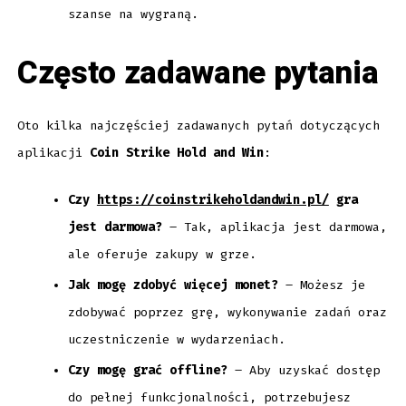
szanse na wygraną.
Często zadawane pytania
Oto kilka najczęściej zadawanych pytań dotyczących
aplikacji
Coin Strike Hold and Win
:
Czy
https://coinstrikeholdandwin.pl/
gra
jest darmowa?
– Tak, aplikacja jest darmowa,
ale oferuje zakupy w grze.
Jak mogę zdobyć więcej monet?
– Możesz je
zdobywać poprzez grę, wykonywanie zadań oraz
uczestniczenie w wydarzeniach.
Czy mogę grać offline?
– Aby uzyskać dostęp
do pełnej funkcjonalności, potrzebujesz