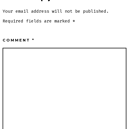
Your email address will not be published.
Required fields are marked
*
COMMENT
*