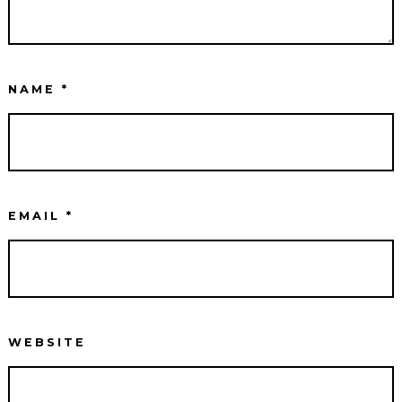
NAME
*
EMAIL
*
WEBSITE