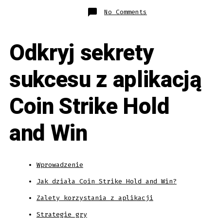
on
No Comments
Zdobądź
bogactwo
dzięki
rewolucyjnej
aplikacji
Odkryj sekrety
Coin
Strike
sukcesu z aplikacją
Coin Strike Hold
and Win
Wprowadzenie
Jak działa Coin Strike Hold and Win?
Zalety korzystania z aplikacji
Strategie gry