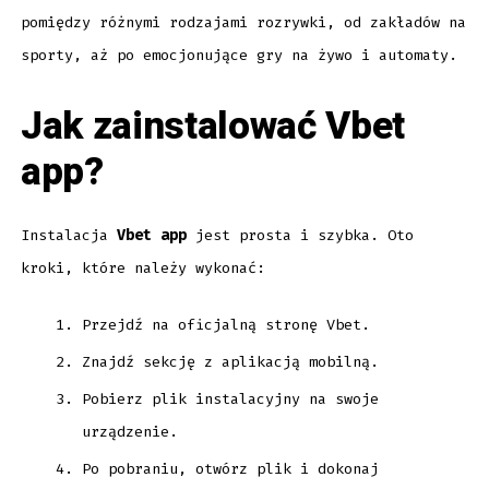
pomiędzy różnymi rodzajami rozrywki, od zakładów na
sporty, aż po emocjonujące gry na żywo i automaty.
Jak zainstalować Vbet
app?
Instalacja
Vbet app
jest prosta i szybka. Oto
kroki, które należy wykonać:
Przejdź na oficjalną stronę Vbet.
Znajdź sekcję z aplikacją mobilną.
Pobierz plik instalacyjny na swoje
urządzenie.
Po pobraniu, otwórz plik i dokonaj