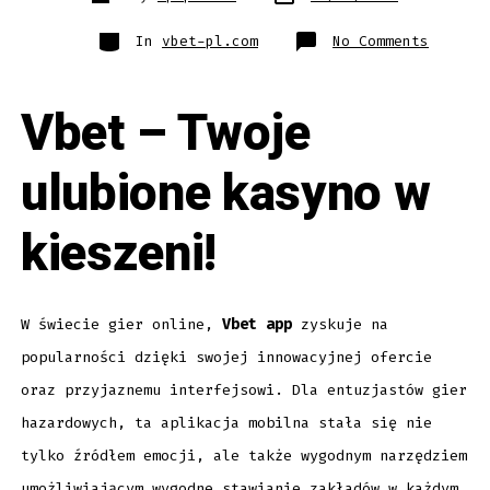
author
Categories
on
In
vbet-pl.com
No Comments
Vbet
aplikac
nowocze
zakłady
sportow
Vbet – Twoje
dla
każdego
ulubione kasyno w
kieszeni!
W świecie gier online,
Vbet app
zyskuje na
popularności dzięki swojej innowacyjnej ofercie
oraz przyjaznemu interfejsowi. Dla entuzjastów gier
hazardowych, ta aplikacja mobilna stała się nie
tylko źródłem emocji, ale także wygodnym narzędziem
umożliwiającym wygodne stawianie zakładów w każdym