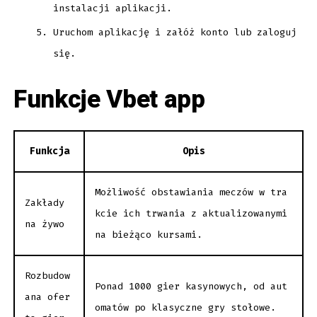
instalacji aplikacji.
Uruchom aplikację i załóż konto lub zaloguj
się.
Funkcje Vbet app
Funkcja
Opis
Możliwość obstawiania meczów w tra
Zakłady
kcie ich trwania z aktualizowanymi
na żywo
na bieżąco kursami.
Rozbudow
Ponad 1000 gier kasynowych, od aut
ana ofer
omatów po klasyczne gry stołowe.