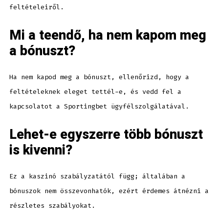
feltételeiről.
Mi a teendő, ha nem kapom meg
a bónuszt?
Ha nem kapod meg a bónuszt, ellenőrizd, hogy a
feltételeknek eleget tettél-e, és vedd fel a
kapcsolatot a Sportingbet ügyfélszolgálatával.
Lehet-e egyszerre több bónuszt
is kivenni?
Ez a kaszinó szabályzatától függ; általában a
bónuszok nem összevonhatók, ezért érdemes átnézni a
részletes szabályokat.