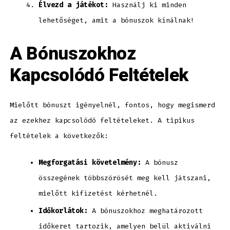
Élvezd a játékot:
Használj ki minden
lehetőséget, amit a bónuszok kínálnak!
A Bónuszokhoz
Kapcsolódó Feltételek
Mielőtt bónuszt igényelnél, fontos, hogy megismerd
az ezekhez kapcsolódó feltételeket. A tipikus
feltételek a következők:
Megforgatási követelmény:
A bónusz
összegének többszörösét meg kell játszani,
mielőtt kifizetést kérhetnél.
Időkorlátok:
A bónuszokhoz meghatározott
időkeret tartozik, amelyen belül aktiválni