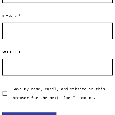
EMAIL
*
WEBSITE
Save my name, email, and website in this
browser for the next time I comment.