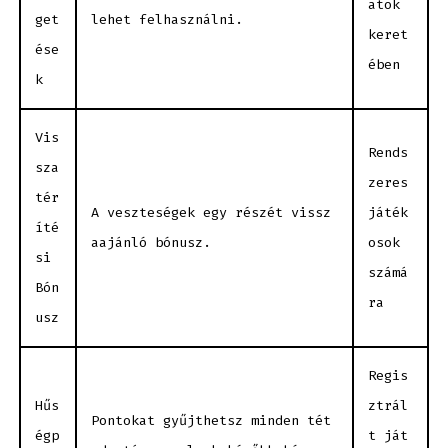
atok
get
lehet felhasználni.
keret
ése
ében
k
Vis
Rends
sza
zeres
tér
A veszteségek egy részét vissz
játék
íté
aajánló bónusz.
osok
si
számá
Bón
ra
usz
Regis
Hűs
ztrál
Pontokat gyűjthetsz minden tét
égp
t ját