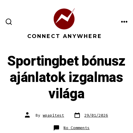
Skip
to
content
ME
SEARCH
TOGGLE
CONNECT ANYWHERE
Sportingbet bónusz
ajánlatok izgalmas
világa
Post
Post
By
wpapitest
29/01/2026
date
author
on
No Comments
Sportingbet