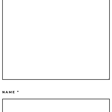
NAME
*