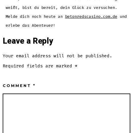
weißt, bist du bereit, dein Glück zu versuchen.
Melde dich noch heute an
betonredscasino.com.de
und
erlebe das Abenteuer!
Leave a Reply
Your email address will not be published.
Required fields are marked
*
COMMENT
*