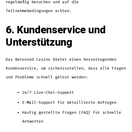
regelmäßig besuchen und auf die
Teilnahmebedingungen achten.
6. Kundenservice und
Unterstützung
Das Betonred Casino bietet einen hervorragenden
Kundenservice, um sicherzustellen, dass alle Fragen
und Probleme schnell gelöst werden:
24/7 Live-Chat-Support
E-Mail-Support für detaillierte Anfragen
Häufig gestellte Fragen (FAQ) für schnelle
Antworten