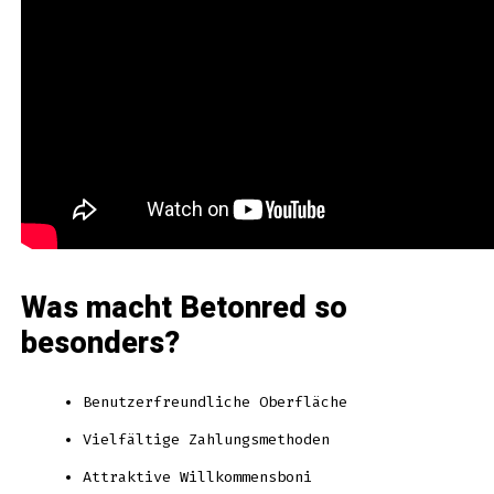
Was macht Betonred so
besonders?
Benutzerfreundliche Oberfläche
Vielfältige Zahlungsmethoden
Attraktive Willkommensboni