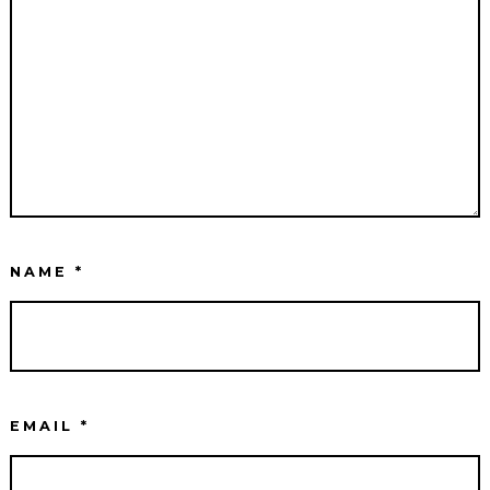
NAME
*
EMAIL
*