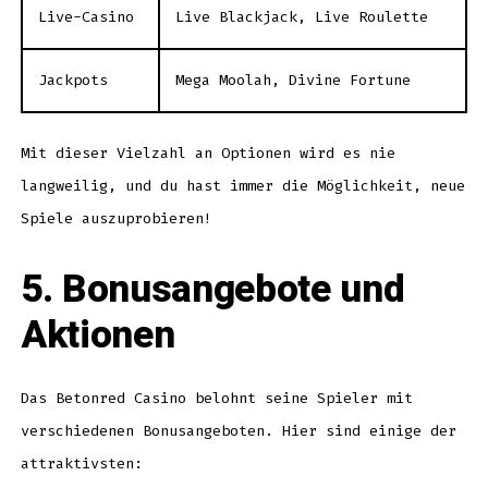
Live-Casino
Live Blackjack, Live Roulette
Jackpots
Mega Moolah, Divine Fortune
Mit dieser Vielzahl an Optionen wird es nie
langweilig, und du hast immer die Möglichkeit, neue
Spiele auszuprobieren!
5. Bonusangebote und
Aktionen
Das Betonred Casino belohnt seine Spieler mit
verschiedenen Bonusangeboten. Hier sind einige der
attraktivsten: