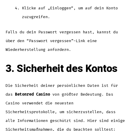
Klicke auf „Einloggen“, um auf dein Konto
zuzugreifen.
Falls du dein Passwort vergessen hast, kannst du
über den “Passwort vergessen”-Link eine
Wiederherstellung anfordern.
3. Sicherheit des Kontos
Die Sicherheit deiner persönlichen Daten ist für
das
Betonred Casino
von größter Bedeutung. Das
Casino verwendet die neuesten
Sicherheitsprotokolle, um sicherzustellen, dass
alle Informationen geschützt sind. Hier sind einige
Sicherheitsmaßnahmen, die du beachten solltest: