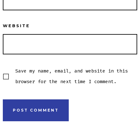
WEBSITE
Save my name, email, and website in this
browser for the next time I comment.