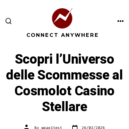
Skip
to
content
ME
SEARCH
TOGGLE
CONNECT ANYWHERE
Scopri l’Universo
delle Scommesse al
Cosmolot Casino
Stellare
Post
Post
By
wpapitest
26/03/2026
date