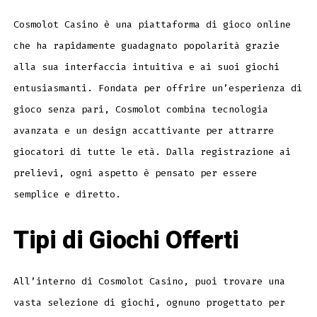
Cosmolot Casino è una piattaforma di gioco online
che ha rapidamente guadagnato popolarità grazie
alla sua interfaccia intuitiva e ai suoi giochi
entusiasmanti. Fondata per offrire un’esperienza di
gioco senza pari, Cosmolot combina tecnologia
avanzata e un design accattivante per attrarre
giocatori di tutte le età. Dalla registrazione ai
prelievi, ogni aspetto è pensato per essere
semplice e diretto.
Tipi di Giochi Offerti
All’interno di Cosmolot Casino, puoi trovare una
vasta selezione di giochi, ognuno progettato per