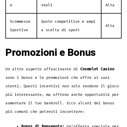
e
reali
Alta
Scommesse
Quote competitive e ampi
Alta
Sportive
a scelta di sport
Promozioni e Bonus
Un altro aspetto affascinante di
Cosmolot Casino
sono i bonus e le promozioni che offre ai suoi
utenti. Questi incentivi non solo rendono il gioco
più interessante, ma offrono anche opportunità per
aumentare il tuo bankroll. Ecco alcuni dei bonus
più comuni che potresti incontrare:
Bonus di Benvenuto:
Un’offerta speciale per