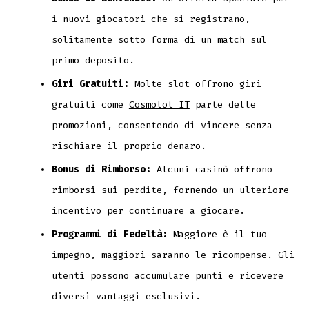
i nuovi giocatori che si registrano,
solitamente sotto forma di un match sul
primo deposito.
Giri Gratuiti:
Molte slot offrono giri
gratuiti come
Cosmolot IT
parte delle
promozioni, consentendo di vincere senza
rischiare il proprio denaro.
Bonus di Rimborso:
Alcuni casinò offrono
rimborsi sui perdite, fornendo un ulteriore
incentivo per continuare a giocare.
Programmi di Fedeltà:
Maggiore è il tuo
impegno, maggiori saranno le ricompense. Gli
utenti possono accumulare punti e ricevere
diversi vantaggi esclusivi.