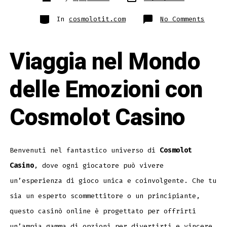
author
Categories
on
In
cosmolotit.com
No Comments
Scopr
l’Uni
delle
Scomm
al
Viaggia nel Mondo
Cosmo
Casin
Stell
delle Emozioni con
Cosmolot Casino
Benvenuti nel fantastico universo di
Cosmolot
Casino
, dove ogni giocatore può vivere
un’esperienza di gioco unica e coinvolgente. Che tu
sia un esperto scommettitore o un principiante,
questo casinò online è progettato per offrirti
un’ampia gamma di opzioni per divertirti e vincere.