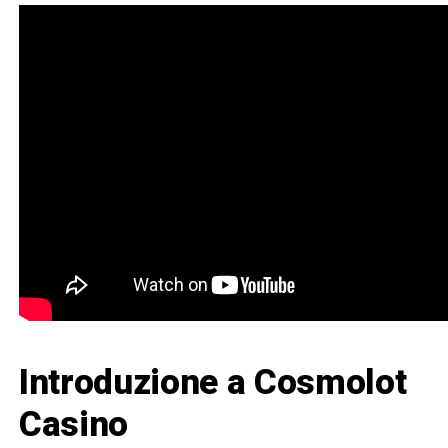
Introduzione a Cosmolot
Casino