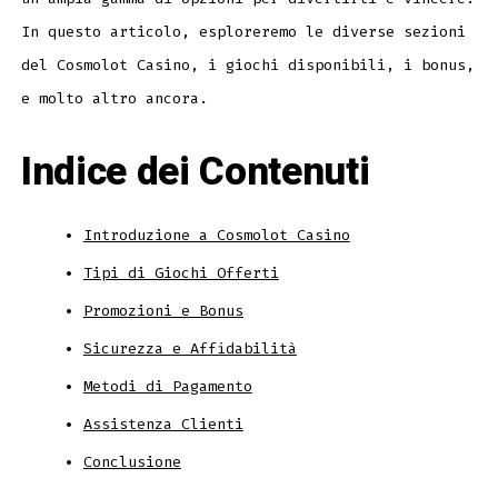
In questo articolo, esploreremo le diverse sezioni
del Cosmolot Casino, i giochi disponibili, i bonus,
e molto altro ancora.
Indice dei Contenuti
Introduzione a Cosmolot Casino
Tipi di Giochi Offerti
Promozioni e Bonus
Sicurezza e Affidabilità
Metodi di Pagamento
Assistenza Clienti
Conclusione