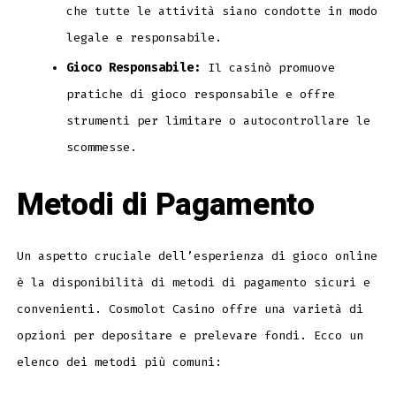
che tutte le attività siano condotte in modo
legale e responsabile.
Gioco Responsabile:
Il casinò promuove
pratiche di gioco responsabile e offre
strumenti per limitare o autocontrollare le
scommesse.
Metodi di Pagamento
Un aspetto cruciale dell’esperienza di gioco online
è la disponibilità di metodi di pagamento sicuri e
convenienti. Cosmolot Casino offre una varietà di
opzioni per depositare e prelevare fondi. Ecco un
elenco dei metodi più comuni: