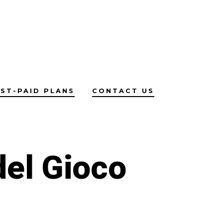
ST-PAID PLANS
CONTACT US
del Gioco