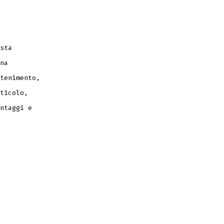
sta
na
tenimento,
ticolo,
ntaggi e