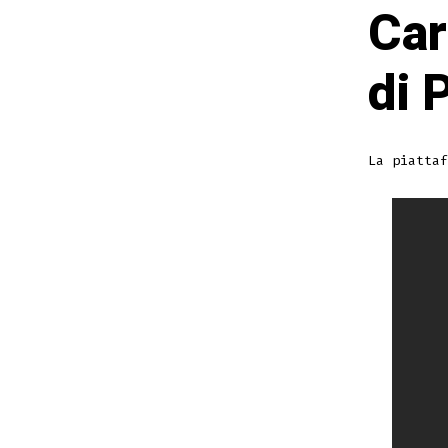
Car
di 
La piattaf