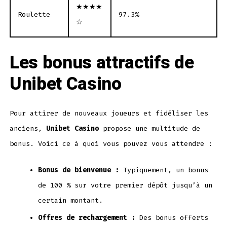
★★★★
Roulette
97.3%
☆
Les bonus attractifs de
Unibet Casino
Pour attirer de nouveaux joueurs et fidéliser les
anciens,
Unibet Casino
propose une multitude de
bonus. Voici ce à quoi vous pouvez vous attendre :
Bonus de bienvenue :
Typiquement, un bonus
de 100 % sur votre premier dépôt jusqu’à un
certain montant.
Offres de rechargement :
Des bonus offerts