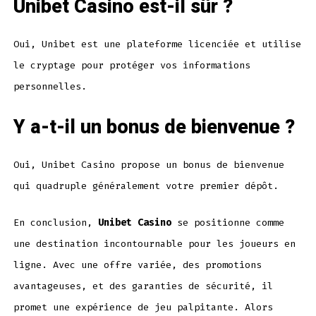
Unibet Casino est-il sûr ?
Oui, Unibet est une plateforme licenciée et utilise
le cryptage pour protéger vos informations
personnelles.
Y a-t-il un bonus de bienvenue ?
Oui, Unibet Casino propose un bonus de bienvenue
qui quadruple généralement votre premier dépôt.
En conclusion,
Unibet Casino
se positionne comme
une destination incontournable pour les joueurs en
ligne. Avec une offre variée, des promotions
avantageuses, et des garanties de sécurité, il
promet une expérience de jeu palpitante. Alors