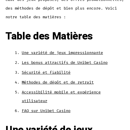
des méthodes de dépôt et bien plus encore. Voici
notre table des matières :
Table des Matières
Une variété de jeux impressionnante
Les bonus attractifs de Unibet Casino
Sécurité et fiabilité
Méthodes de dépôt et de retrait
Accessibilité mobile et expérience
utilisateur
FAQ sur Unibet Casino
Une variété de jeux