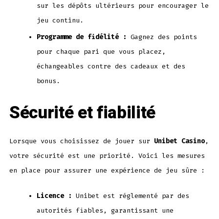
sur les dépôts ultérieurs pour encourager le
jeu continu.
Programme de fidélité :
Gagnez des points
pour chaque pari que vous placez,
échangeables contre des cadeaux et des
bonus.
Sécurité et fiabilité
Lorsque vous choisissez de jouer sur
Unibet Casino
,
votre sécurité est une priorité. Voici les mesures
en place pour assurer une expérience de jeu sûre :
Licence :
Unibet est réglementé par des
autorités fiables, garantissant une