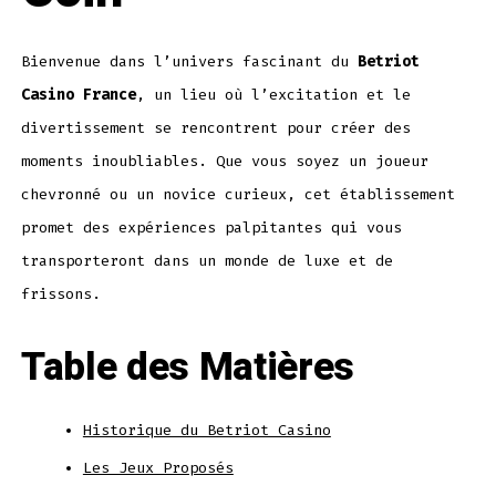
Bienvenue dans l’univers fascinant du
Betriot
Casino France
, un lieu où l’excitation et le
divertissement se rencontrent pour créer des
moments inoubliables. Que vous soyez un joueur
chevronné ou un novice curieux, cet établissement
promet des expériences palpitantes qui vous
transporteront dans un monde de luxe et de
frissons.
Table des Matières
Historique du Betriot Casino
Les Jeux Proposés