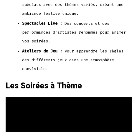
spéciaux avec des thèmes variés, créant une
ambiance festive unique.
Spectacles Live :
Des concerts et des
performances d’artistes renommés pour animer
vos soirées.
Ateliers de Jeu :
Pour apprendre les règles
des différents jeux dans une atmosphère
conviviale.
Les Soirées à Thème