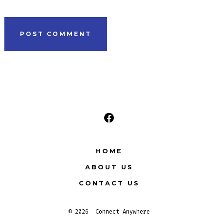
Open
Facebook
HOME
in
ABOUT US
a
new
CONTACT US
tab
© 2026
Connect Anywhere