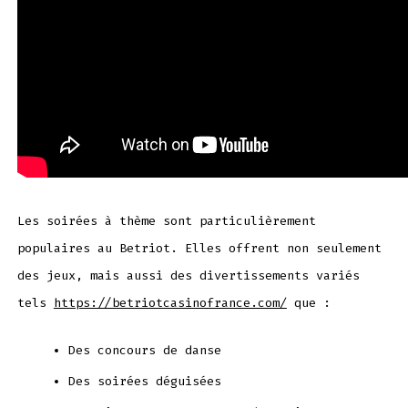
Les soirées à thème sont particulièrement
populaires au Betriot. Elles offrent non seulement
des jeux, mais aussi des divertissements variés
tels
https://betriotcasinofrance.com/
que :
Des concours de danse
Des soirées déguisées