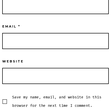
EMAIL
*
WEBSITE
Save my name, email, and website in this
browser for the next time I comment.