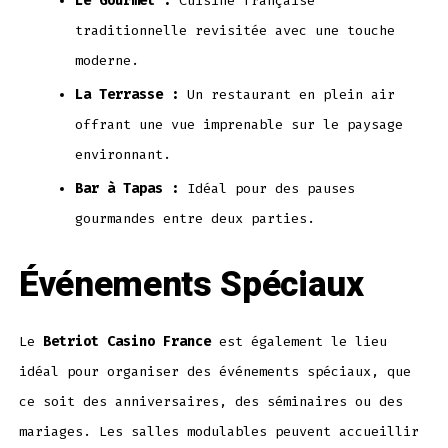
Le Gourmet :
Cuisine française
traditionnelle revisitée avec une touche
moderne.
La Terrasse :
Un restaurant en plein air
offrant une vue imprenable sur le paysage
environnant.
Bar à Tapas :
Idéal pour des pauses
gourmandes entre deux parties.
Événements Spéciaux
Le
Betriot Casino France
est également le lieu
idéal pour organiser des événements spéciaux, que
ce soit des anniversaires, des séminaires ou des
mariages. Les salles modulables peuvent accueillir