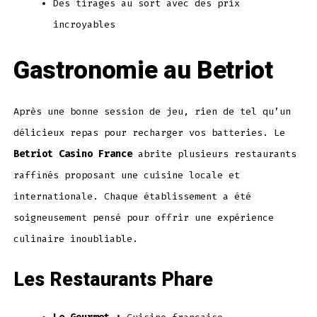
Des tirages au sort avec des prix
incroyables
Gastronomie au Betriot
Après une bonne session de jeu, rien de tel qu’un
délicieux repas pour recharger vos batteries. Le
Betriot Casino France
abrite plusieurs restaurants
raffinés proposant une cuisine locale et
internationale. Chaque établissement a été
soigneusement pensé pour offrir une expérience
culinaire inoubliable.
Les Restaurants Phare