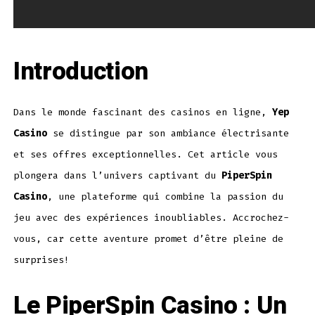
Introduction
Dans le monde fascinant des casinos en ligne,
Yep
Casino
se distingue par son ambiance électrisante
et ses offres exceptionnelles. Cet article vous
plongera dans l’univers captivant du
PiperSpin
Casino
, une plateforme qui combine la passion du
jeu avec des expériences inoubliables. Accrochez-
vous, car cette aventure promet d’être pleine de
surprises!
Le PiperSpin Casino : Un