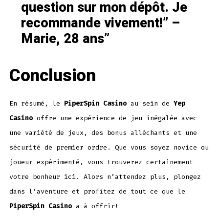
question sur mon dépôt. Je
recommande vivement!” –
Marie, 28 ans
Conclusion
En résumé, le
PiperSpin Casino
au sein de
Yep
Casino
offre une expérience de jeu inégalée avec
une variété de jeux, des bonus alléchants et une
sécurité de premier ordre. Que vous soyez novice ou
joueur expérimenté, vous trouverez certainement
votre bonheur ici. Alors n’attendez plus, plongez
dans l’aventure et profitez de tout ce que le
PiperSpin Casino
a à offrir!