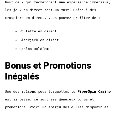
Pour ceux qui recherchent une expérience immersive,
les jeux en direct sont un must. Grâce à des
croupiers en direct, vous pouvez profiter de :
Roulette en direct
Blackjack en direct
Casino Hold’em
Bonus et Promotions
Inégalés
Une des raisons pour lesquelles le
PiperSpin Casino
est si prisé, ce sont ses généreux bonus et
promotions. Voici un aperçu des offres disponibles
: