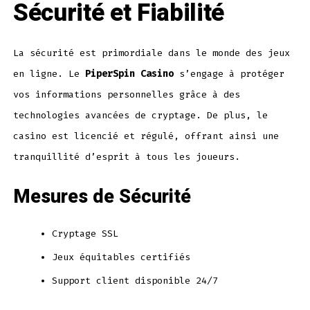
Sécurité et Fiabilité
La sécurité est primordiale dans le monde des jeux
en ligne. Le
PiperSpin Casino
s’engage à protéger
vos informations personnelles grâce à des
technologies avancées de cryptage. De plus, le
casino est licencié et régulé, offrant ainsi une
tranquillité d’esprit à tous les joueurs.
Mesures de Sécurité
Cryptage SSL
Jeux équitables certifiés
Support client disponible 24/7