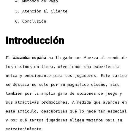
Métodos de Pago
Atención al Cliente
Conclusión
Introducción
El
wazamba españa
ha llegado con fuerza al mundo de
los casinos en línea, ofreciendo una experiencia
única y emocionante para los jugadores. Este casino
se destaca no solo por su magnífico diseño, sino
también por la amplia gama de opciones de juego y
sus atractivas promociones. A medida que avances en
este artículo, descubrirás qué lo hace tan especial
y por qué tantos jugadores eligen Wazamba para su
entretenimiento.