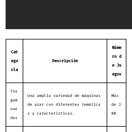
Núme
Cat
ro d
ego
Descripción
e Ju
ría
egos
Tra
Una amplia variedad de máquinas
Más
gam
de azar con diferentes temática
de 3
one
s y características.
00
das