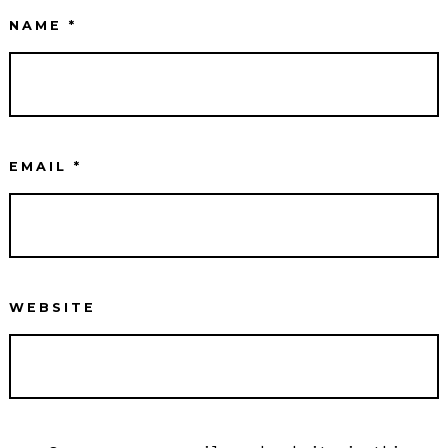
NAME
*
EMAIL
*
WEBSITE