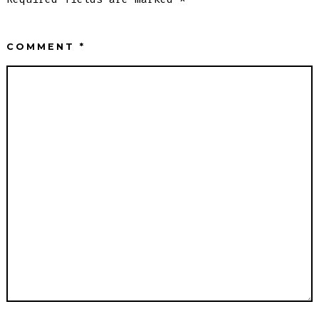
COMMENT
*