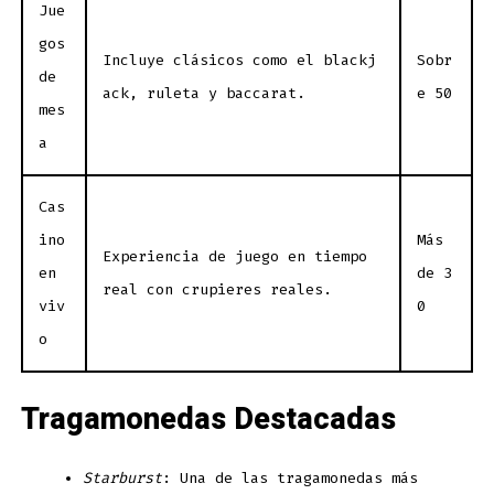
Jue
gos
Incluye clásicos como el blackj
Sobr
de
ack, ruleta y baccarat.
e 50
mes
a
Cas
ino
Más
Experiencia de juego en tiempo
en
de 3
real con crupieres reales.
viv
0
o
Tragamonedas Destacadas
Starburst
: Una de las tragamonedas más