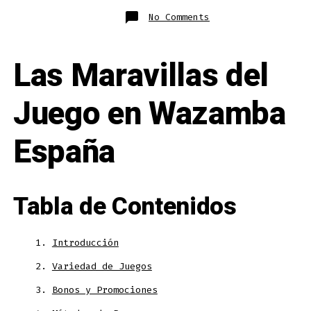
on
No Comments
Las
Maravillas
del
Juego
en
Las Maravillas del
Wazamba
España
Juego en Wazamba
España
Tabla de Contenidos
Introducción
Variedad de Juegos
Bonos y Promociones