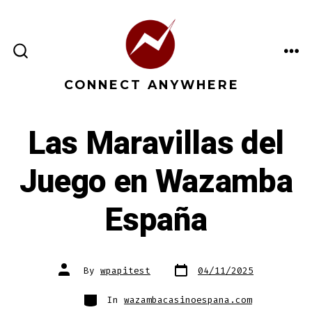
Skip
to
content
ME
SEARCH
TOGGLE
CONNECT ANYWHERE
Las Maravillas del
Juego en Wazamba
España
Post
Post
By
wpapitest
04/11/2025
date
author
Categories
In
wazambacasinoespana.com