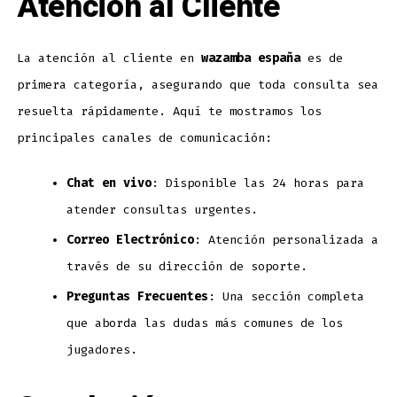
Atención al Cliente
La atención al cliente en
wazamba españa
es de
primera categoría, asegurando que toda consulta sea
resuelta rápidamente. Aquí te mostramos los
principales canales de comunicación:
Chat en vivo
: Disponible las 24 horas para
atender consultas urgentes.
Correo Electrónico
: Atención personalizada a
través de su dirección de soporte.
Preguntas Frecuentes
: Una sección completa
que aborda las dudas más comunes de los
jugadores.