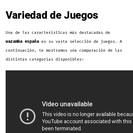
Variedad de Juegos
Una de las características más destacadas de
wazamba españa
es su vasta selección de juegos. A
continuación, te mostramos una comparación de las
distintas categorías disponibles: