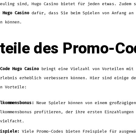
euling sind, Hugo Casino bietet für jeden etwas. Zudem s
 Hugo Casino
dafür, dass Sie beim Spielen von Anfang an
n können.
teile des Promo-Co
Code Hugo Casino
bringt eine Vielzahl von Vorteilen mit 
rlebnis erheblich verbessern können. Hier sind einige de
n Vorteile:
lkommensbonus:
Neue Spieler können von einem großzügigen
lkommensbonus profitieren, der ihre ersten Einzahlungen
vielfacht.
ispiele:
Viele Promo-Codes bieten Freispiele für ausgewä