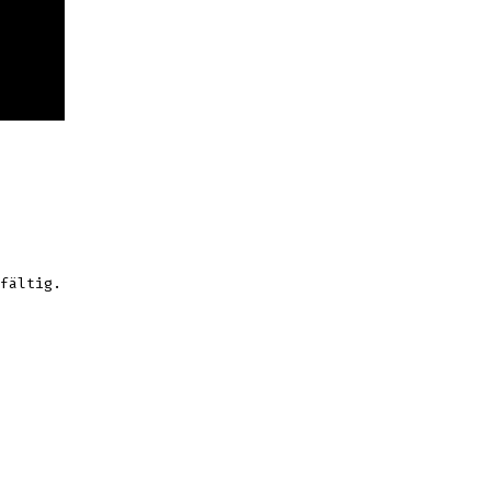
fältig.