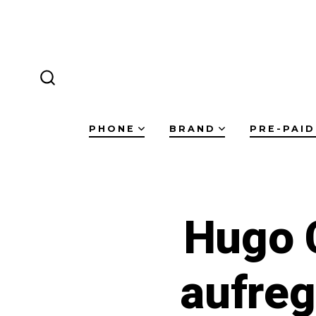
Skip
to
content
SEARCH
TOGGLE
PHONE
BRAND
PRE-PAID
Hugo 
aufreg