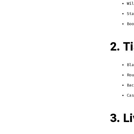
Wil
Sta
Boo
2. T
Bla
Rou
Bac
Cas
3. L