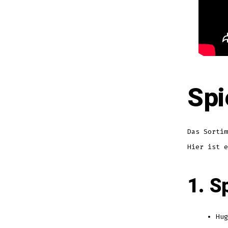
Spi
Das Sortim
Hier ist e
1. S
Hug