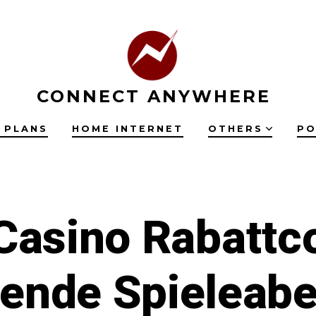
CONNECT ANYWHERE
 PLANS
HOME INTERNET
OTHERS
PO
Casino Rabattco
ende Spieleab