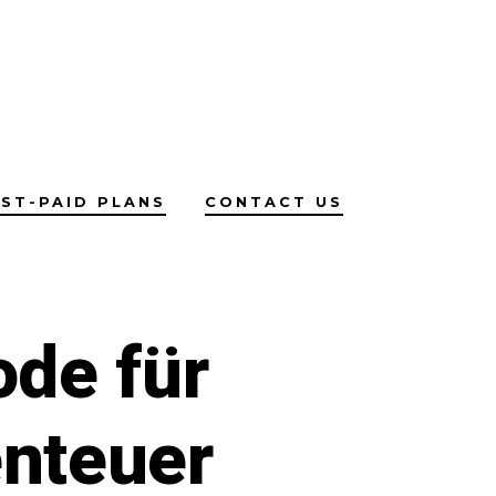
ST-PAID PLANS
CONTACT US
de für
enteuer