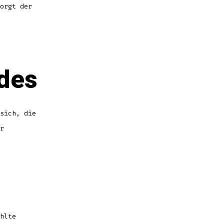
orgt der
des
sich, die
r
hlte