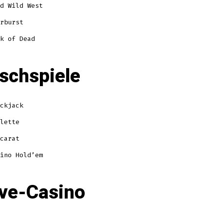
d Wild West
rburst
k of Dead
ischspiele
ckjack
lette
carat
ino Hold’em
ive-Casino