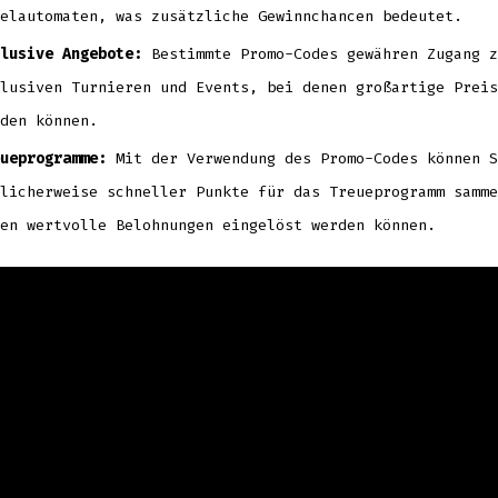
elautomaten, was zusätzliche Gewinnchancen bedeutet.
lusive Angebote:
Bestimmte Promo-Codes gewähren Zugang z
lusiven Turnieren und Events, bei denen großartige Preis
den können.
ueprogramme:
Mit der Verwendung des Promo-Codes können S
licherweise schneller Punkte für das Treueprogramm samme
en wertvolle Belohnungen eingelöst werden können.