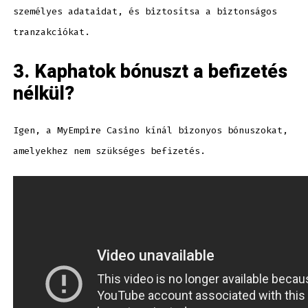
személyes adataidat, és biztosítsa a biztonságos
tranzakciókat.
3. Kaphatok bónuszt a befizetés
nélkül?
Igen, a MyEmpire Casino kínál bizonyos bónuszokat,
amelyekhez nem szükséges befizetés.