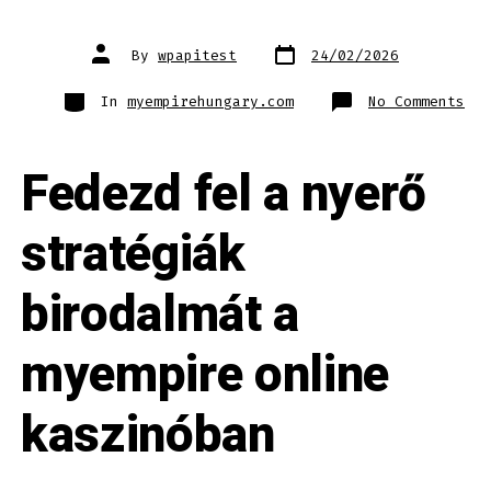
Post
Post
By
wpapitest
24/02/2026
date
author
Categories
on
In
myempirehungary.com
No Comments
Fed
fel
a
nye
str
Fedezd fel a nyerő
bir
a
mye
onl
stratégiák
kas
birodalmát a
myempire online
kaszinóban