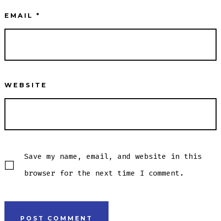
EMAIL
*
WEBSITE
Save my name, email, and website in this
browser for the next time I comment.