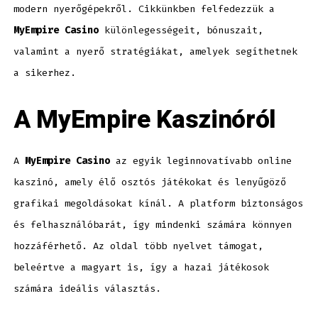
modern nyerőgépekről. Cikkünkben felfedezzük a
MyEmpire Casino
különlegességeit, bónuszait,
valamint a nyerő stratégiákat, amelyek segíthetnek
a sikerhez.
A MyEmpire Kaszinóról
A
MyEmpire Casino
az egyik leginnovatívabb online
kaszinó, amely élő osztós játékokat és lenyűgöző
grafikai megoldásokat kínál. A platform biztonságos
és felhasználóbarát, így mindenki számára könnyen
hozzáférhető. Az oldal több nyelvet támogat,
beleértve a magyart is, így a hazai játékosok
számára ideális választás.