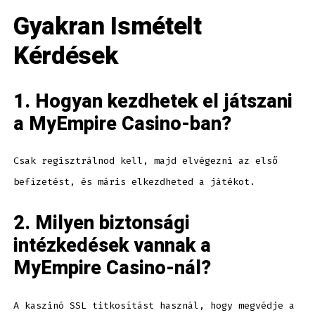
Gyakran Ismételt
Kérdések
1. Hogyan kezdhetek el játszani
a MyEmpire Casino-ban?
Csak regisztrálnod kell, majd elvégezni az első
befizetést, és máris elkezdheted a játékot.
2. Milyen biztonsági
intézkedések vannak a
MyEmpire Casino-nál?
A kaszinó SSL titkosítást használ, hogy megvédje a