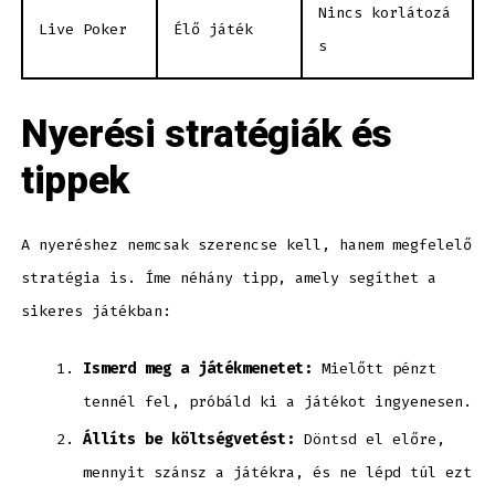
Nincs korlátozá
Live Poker
Élő játék
s
Nyerési stratégiák és
tippek
A nyeréshez nemcsak szerencse kell, hanem megfelelő
stratégia is. Íme néhány tipp, amely segíthet a
sikeres játékban:
Ismerd meg a játékmenetet:
Mielőtt pénzt
tennél fel, próbáld ki a játékot ingyenesen.
Állíts be költségvetést:
Döntsd el előre,
mennyit szánsz a játékra, és ne lépd túl ezt