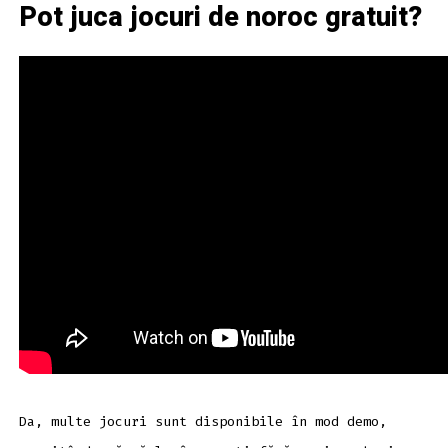
Pot juca jocuri de noroc gratuit?
Da, multe jocuri sunt disponibile în mod demo,