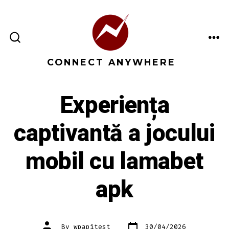
Skip
to
content
ME
SEARCH
TOGGLE
CONNECT ANYWHERE
Experiența
captivantă a jocului
mobil cu lamabet
apk
Post
Post
By
wpapitest
30/04/2026
date