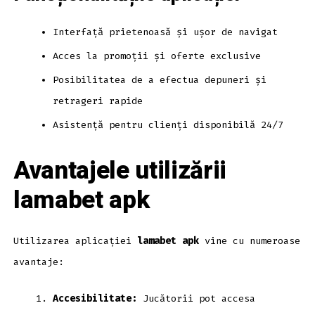
Interfață prietenoasă și ușor de navigat
Acces la promoții și oferte exclusive
Posibilitatea de a efectua depuneri și
retrageri rapide
Asistență pentru clienți disponibilă 24/7
Avantajele utilizării
lamabet apk
Utilizarea aplicației
lamabet apk
vine cu numeroase
avantaje:
Accesibilitate:
Jucătorii pot accesa