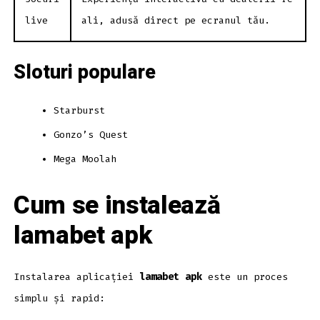
live
ali, adusă direct pe ecranul tău.
Sloturi populare
Starburst
Gonzo’s Quest
Mega Moolah
Cum se instalează
lamabet apk
Instalarea aplicației
lamabet apk
este un proces
simplu și rapid: