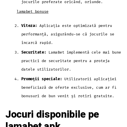
jocurile preferate oricând, oriunde.
lamabet bonuse
Viteza:
Aplicația este optimizată pentru
performanță, asigurându-se că jocurile se
încarcă rapid.
Securitate:
LamaBet implementă cele mai bune
practici de securitate pentru a proteja
datele utilizatorilor.
Promoții speciale:
Utilizatorii aplicației
beneficiază de oferte exclusive, cum ar fi
bonusuri de bun venit și rotiri gratuite.
Jocuri disponibile pe
lamabet apk