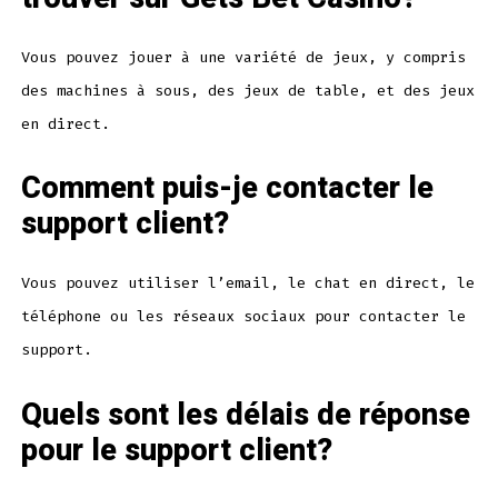
Vous pouvez jouer à une variété de jeux, y compris
des machines à sous, des jeux de table, et des jeux
en direct.
Comment puis-je contacter le
support client?
Vous pouvez utiliser l’email, le chat en direct, le
téléphone ou les réseaux sociaux pour contacter le
support.
Quels sont les délais de réponse
pour le support client?