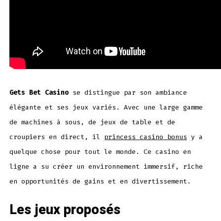
Gets Bet Casino
se distingue par son ambiance
élégante et ses jeux variés. Avec une large gamme
de machines à sous, de jeux de table et de
croupiers en direct, il
princess casino bonus
y a
quelque chose pour tout le monde. Ce casino en
ligne a su créer un environnement immersif, riche
en opportunités de gains et en divertissement.
Les jeux proposés