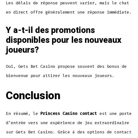
Les délais de réponse peuvent varier, mais le chat
en direct offre généralement une réponse immédiate.
Y a-t-il des promotions
disponibles pour les nouveaux
joueurs?
Oui, Gets Bet Casino propose souvent des bonus de
bienvenue pour attirer les nouveaux joueurs.
Conclusion
En résumé, le
Princess Casino contact
est une porte
d’entrée vers une expérience de jeu extraordinaire
sur Gets Bet Casino. Grâce à des options de contact