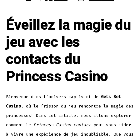
author
Éveillez la magie du
jeu avec les
contacts du
Princess Casino
Bienvenue dans l’univers captivant de
Gets Bet
Casino
, où le frisson du jeu rencontre la magie des
princesses! Dans cet article, nous allons explorer
comment le
Princess Casino contact
peut vous aider
à vivre une expérience de jeu inoubliable. Que vous