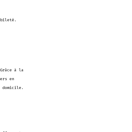
bileté.
Grâce à la
ers en
 domicile.