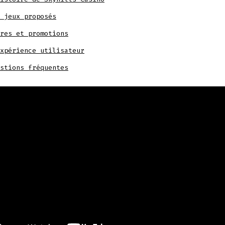
 jeux proposés
res et promotions
xpérience utilisateur
stions fréquentes