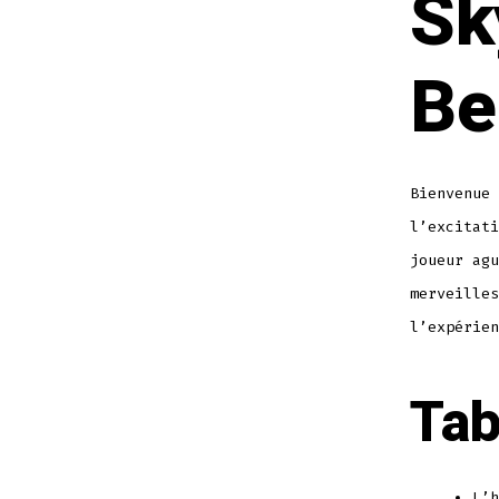
Sk
Be
Bienvenue
l’excitati
joueur agu
merveilles
l’expérien
Tab
L’h