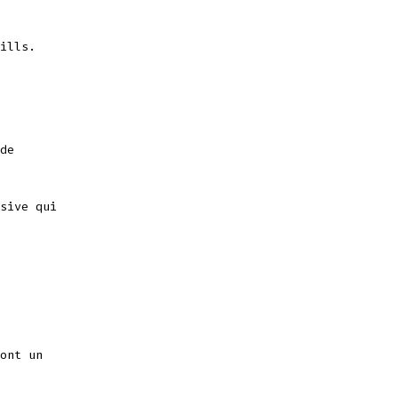
ills.
de
sive qui
ont un