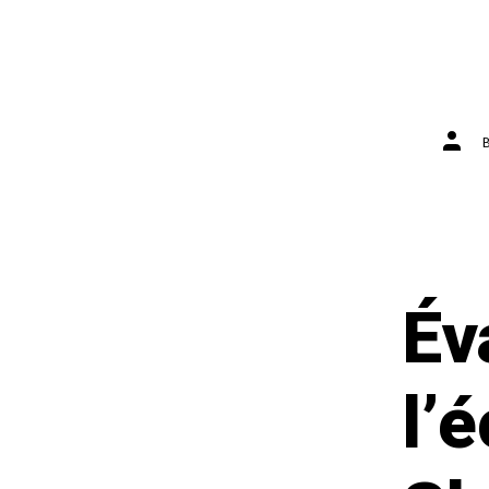
Post
autho
Év
l’