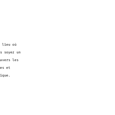
 lieu où
s soyez un
avers les
es et
ique.