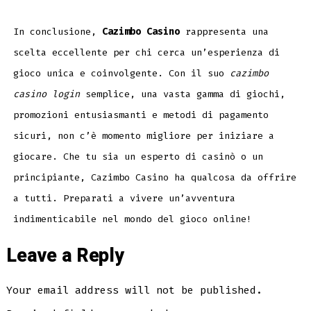
In conclusione,
Cazimbo Casino
rappresenta una
scelta eccellente per chi cerca un’esperienza di
gioco unica e coinvolgente. Con il suo
cazimbo
casino login
semplice, una vasta gamma di giochi,
promozioni entusiasmanti e metodi di pagamento
sicuri, non c’è momento migliore per iniziare a
giocare. Che tu sia un esperto di casinò o un
principiante, Cazimbo Casino ha qualcosa da offrire
a tutti. Preparati a vivere un’avventura
indimenticabile nel mondo del gioco online!
Leave a Reply
Your email address will not be published.