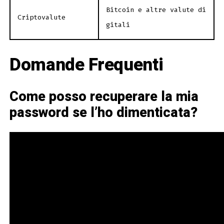
Bitcoin e altre valute di
Criptovalute
gitali
Domande Frequenti
Come posso recuperare la mia
password se l’ho dimenticata?