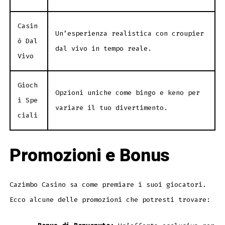
Casin
Un’esperienza realistica con croupier
ò Dal
dal vivo in tempo reale.
Vivo
Gioch
Opzioni uniche come bingo e keno per
i Spe
variare il tuo divertimento.
ciali
Promozioni e Bonus
Cazimbo Casino sa come premiare i suoi giocatori.
Ecco alcune delle promozioni che potresti trovare: