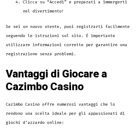
Clicca su “Accedi” e preparati a immergerti
nel divertimento!
Se sei un nuovo utente, puoi registrarti facilmente
seguendo le istruzioni sul sito. È importante
utilizzare informazioni corrette per garantire una
registrazione senza problemi.
Vantaggi di Giocare a
Cazimbo Casino
Cazimbo Casino offre numerosi vantaggi che lo
rendono una scelta ideale per gli appassionati di
giochi d’azzardo online: