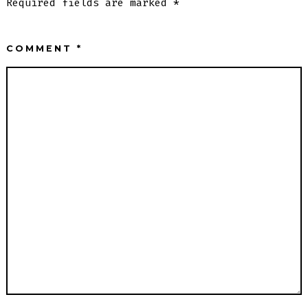
Required fields are marked
*
COMMENT
*