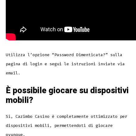
Utilizza l’opzione “Password Dimenticata?” sulla
pagina di login e segui le istruzioni inviate via
email.
È possibile giocare su dispositivi
mobili?
Sì, Cazimbo Casino è completamente ottimizzato per
dispositivi mobili, permettendoti di giocare
ovunque.