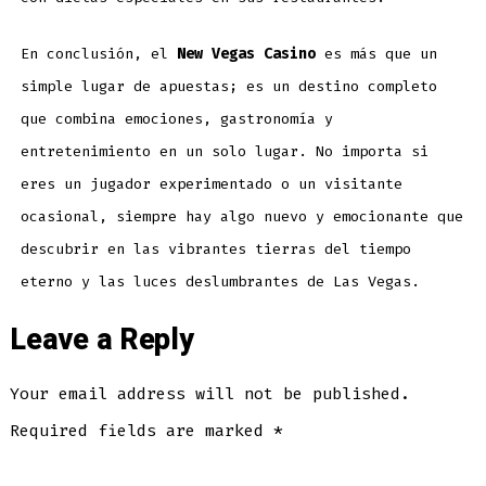
En conclusión, el
New Vegas Casino
es más que un
simple lugar de apuestas; es un destino completo
que combina emociones, gastronomía y
entretenimiento en un solo lugar. No importa si
eres un jugador experimentado o un visitante
ocasional, siempre hay algo nuevo y emocionante que
descubrir en las vibrantes tierras del tiempo
eterno y las luces deslumbrantes de Las Vegas.
Leave a Reply
Your email address will not be published.
Required fields are marked
*