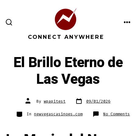
Skip
to
content
ME
SEARCH
TOGGLE
CONNECT ANYWHERE
El Brillo Eterno de
Las Vegas
Post
Post
By
wpapitest
09/01/2026
date
author
Categories
on
In
newvegascasinoes.com
No Comments
El
Br
Et
de
La
Ve