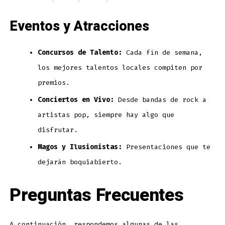
Eventos y Atracciones
Concursos de Talento:
Cada fin de semana,
los mejores talentos locales compiten por
premios.
Conciertos en Vivo:
Desde bandas de rock a
artistas pop, siempre hay algo que
disfrutar.
Magos y Ilusionistas:
Presentaciones que te
dejarán boquiabierto.
Preguntas Frecuentes
A continuación, respondemos algunas de las