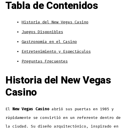
Tabla de Contenidos
Historia del New Vegas Casino
Juegos Disponibles
Gastronomía en el Casino
Entretenimiento y Espectáculos
Preguntas Frecuentes
Historia del New Vegas
Casino
El
New Vegas Casino
abrió sus puertas en 1985 y
rápidamente se convirtió en un referente dentro de
la ciudad. Su diseño arquitectónico, inspirado en