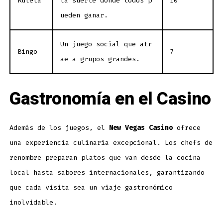
Ruleta
la suerte donde todos p
10
ueden ganar.
Un juego social que atr
Bingo
7
ae a grupos grandes.
Gastronomía en el Casino
Además de los juegos, el
New Vegas Casino
ofrece
una experiencia culinaria excepcional. Los chefs de
renombre preparan platos que van desde la cocina
local hasta sabores internacionales, garantizando
que cada visita sea un viaje gastronómico
inolvidable.