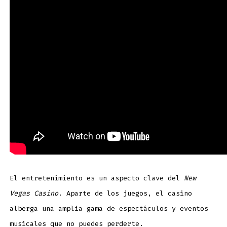
El entretenimiento es un aspecto clave del
New
Vegas Casino
. Aparte de los juegos, el casino
alberga una amplia gama de espectáculos y eventos
musicales que no puedes perderte.