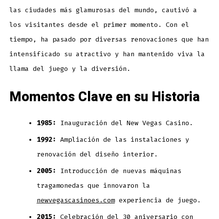
las ciudades más glamurosas del mundo, cautivó a
los visitantes desde el primer momento. Con el
tiempo, ha pasado por diversas renovaciones que han
intensificado su atractivo y han mantenido viva la
llama del juego y la diversión.
Momentos Clave en su Historia
1985:
Inauguración del New Vegas Casino.
1992:
Ampliación de las instalaciones y
renovación del diseño interior.
2005:
Introducción de nuevas máquinas
tragamonedas que innovaron la
newvegascasinoes.com
experiencia de juego.
2015:
Celebración del 30 aniversario con