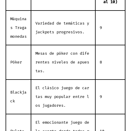
al 10)
Máquina
Variedad de temáticas y
s Traga
9
jackpots progresivos.
monedas
Mesas de póker con dife
Póker
rentes niveles de apues
8
tas.
El clásico juego de car
Blackja
tas muy popular entre l
9
ck
os jugadores.
El emocionante juego de