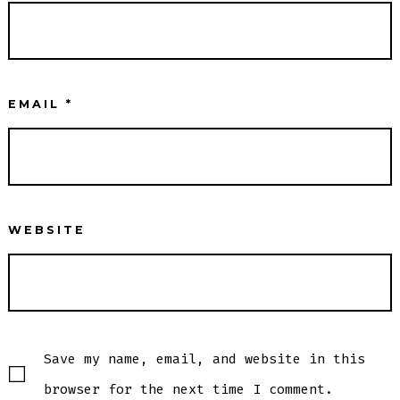
EMAIL
*
WEBSITE
Save my name, email, and website in this
browser for the next time I comment.