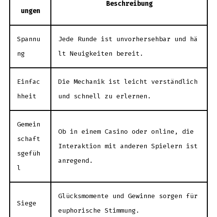
Beschreibung
ungen
Spannu
Jede Runde ist unvorhersehbar und hä
ng
lt Neuigkeiten bereit.
Einfac
Die Mechanik ist leicht verständlich
hheit
und schnell zu erlernen.
Gemein
Ob in einem Casino oder online, die
schaft
Interaktion mit anderen Spielern ist
sgefüh
anregend.
l
Glücksmomente und Gewinne sorgen für
Siege
euphorische Stimmung.