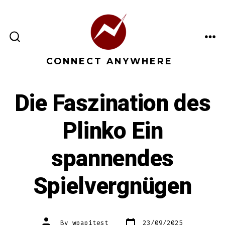
Skip
to
content
ME
SEARCH
TOGGLE
CONNECT ANYWHERE
Die Faszination des
Plinko Ein
spannendes
Spielvergnügen
Post
Post
By
wpapitest
23/09/2025
date