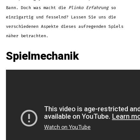
Bann. Doch was macht die
Plinko Erfahrung
so
einzigartig und fesselnd? Lassen Sie uns die
verschiedenen Aspekte dieses aufregenden Spiels
näher betrachten.
Spielmechanik