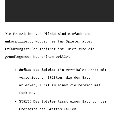
Die Prinzipien von Plinko sind einfach und
unkompliziert, wodurch es für Spieler aller
Erfahrungsstufen geeignet ist. Hier sind die
grundlegenden Mechaniken erklärt:
Aufbau des Spiels:
Ein vertikales Brett mit
verschiedenen Stiften, die den Ball
ablenken, führt zu einem Zielbereich mit
Punkten.
Start:
Der Spieler lässt einen Ball von der
Oberseite des Brettes fallen.