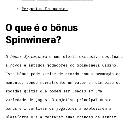
Perguntas Frequentes
O que é o bônus
Spinwinera?
O
bônus Spinwinera
é uma oferta exclusiva destinada
a novos e antigos jogadores do Spinwinera Casino.
Este bônus pode variar de acordo com a promoção do
momento, sendo normalmente um valor em dinheiro ou
rodadas grátis que podem ser usadas em uma
variedade de jogos. O objetivo principal deste
bônus é incentivar os jogadores a explorarem a
plataforma e a aumentarem suas chances de ganhar.