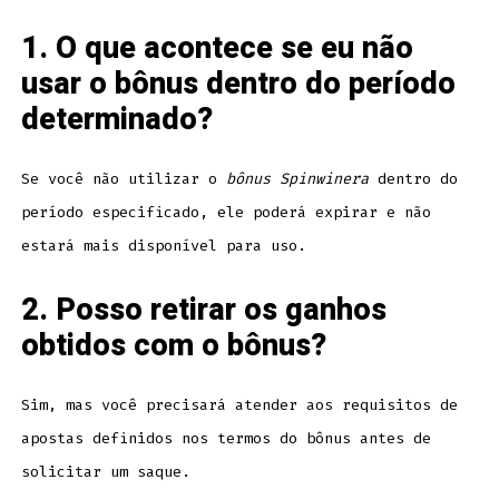
1. O que acontece se eu não
usar o bônus dentro do período
determinado?
Se você não utilizar o
bônus Spinwinera
dentro do
período especificado, ele poderá expirar e não
estará mais disponível para uso.
2. Posso retirar os ganhos
obtidos com o bônus?
Sim, mas você precisará atender aos requisitos de
apostas definidos nos termos do bônus antes de
solicitar um saque.