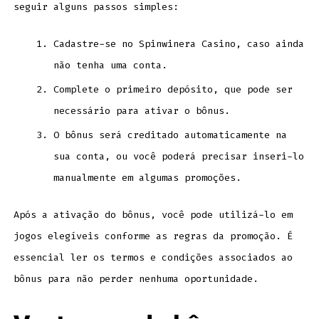
seguir alguns passos simples:
Cadastre-se no Spinwinera Casino, caso ainda
não tenha uma conta.
Complete o primeiro depósito, que pode ser
necessário para ativar o bônus.
O bônus será creditado automaticamente na
sua conta, ou você poderá precisar inseri-lo
manualmente em algumas promoções.
Após a ativação do bônus, você pode utilizá-lo em
jogos elegíveis conforme as regras da promoção. É
essencial ler os termos e condições associados ao
bônus para não perder nenhuma oportunidade.