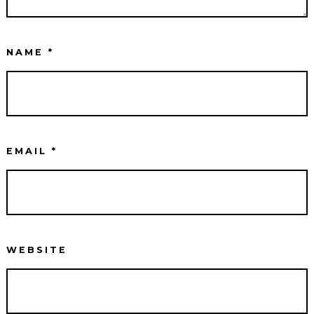
NAME
*
EMAIL
*
WEBSITE