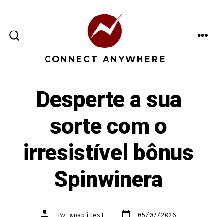
Skip
to
content
ME
SEARCH
TOGGLE
CONNECT ANYWHERE
Desperte a sua
sorte com o
irresistível bônus
Spinwinera
Post
Post
By
wpapitest
05/02/2026
date