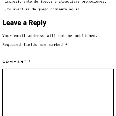
impresionante de juegos y atractivas promociones,
¡tu aventura de juego comienza aquí!
Leave a Reply
Your email address will not be published.
Required fields are marked
*
COMMENT
*