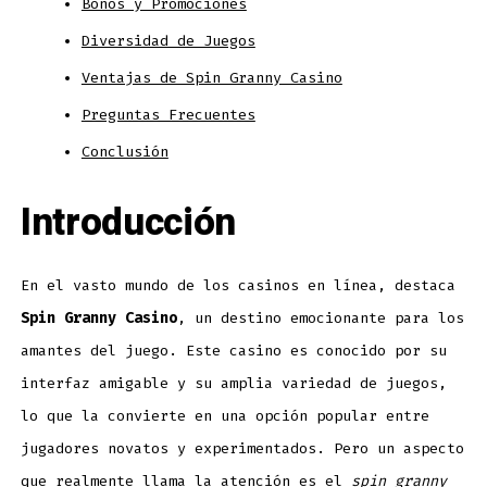
Bonos y Promociones
Diversidad de Juegos
Ventajas de Spin Granny Casino
Preguntas Frecuentes
Conclusión
Introducción
En el vasto mundo de los casinos en línea, destaca
Spin Granny Casino
, un destino emocionante para los
amantes del juego. Este casino es conocido por su
interfaz amigable y su amplia variedad de juegos,
lo que la convierte en una opción popular entre
jugadores novatos y experimentados. Pero un aspecto
que realmente llama la atención es el
spin granny