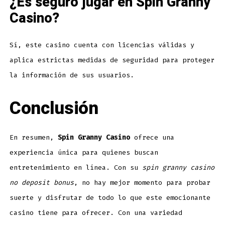
¿Es seguro jugar en Spin Granny
Casino?
Sí, este casino cuenta con licencias válidas y
aplica estrictas medidas de seguridad para proteger
la información de sus usuarios.
Conclusión
En resumen,
Spin Granny Casino
ofrece una
experiencia única para quienes buscan
entretenimiento en línea. Con su
spin granny casino
no deposit bonus
, no hay mejor momento para probar
suerte y disfrutar de todo lo que este emocionante
casino tiene para ofrecer. Con una variedad