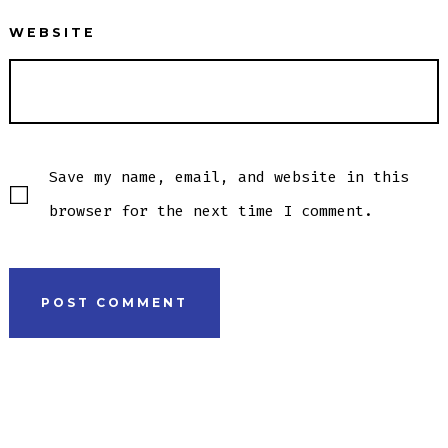
WEBSITE
Save my name, email, and website in this
browser for the next time I comment.