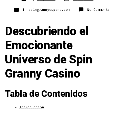
author
Categories
on
In
spingrannyespana.com
No Comments
De
el
Em
Un
de
Descubriendo el
Sp
Gr
Ca
Emocionante
Universo de Spin
Granny Casino
Tabla de Contenidos
Introducción