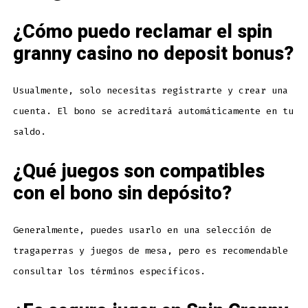
¿Cómo puedo reclamar el spin
granny casino no deposit bonus?
Usualmente, solo necesitas registrarte y crear una
cuenta. El bono se acreditará automáticamente en tu
saldo.
¿Qué juegos son compatibles
con el bono sin depósito?
Generalmente, puedes usarlo en una selección de
tragaperras y juegos de mesa, pero es recomendable
consultar los términos específicos.