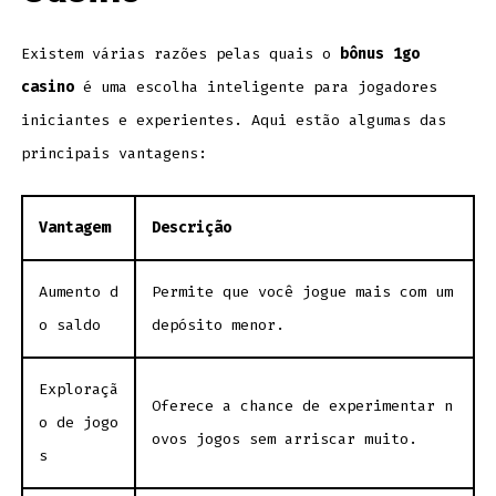
Existem várias razões pelas quais o
bônus 1go
casino
é uma escolha inteligente para jogadores
iniciantes e experientes. Aqui estão algumas das
principais vantagens:
Vantagem
Descrição
Aumento d
Permite que você jogue mais com um
o saldo
depósito menor.
Exploraçã
Oferece a chance de experimentar n
o de jogo
ovos jogos sem arriscar muito.
s