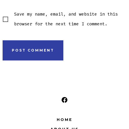
Save my name, email, and website in this
browser for the next time I comment.
Open
Facebook
HOME
in