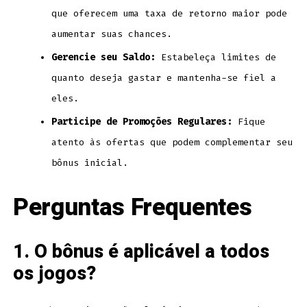
que oferecem uma taxa de retorno maior pode
aumentar suas chances.
Gerencie seu Saldo:
Estabeleça limites de
quanto deseja gastar e mantenha-se fiel a
eles.
Participe de Promoções Regulares:
Fique
atento às ofertas que podem complementar seu
bônus inicial.
Perguntas Frequentes
1. O bônus é aplicável a todos
os jogos?