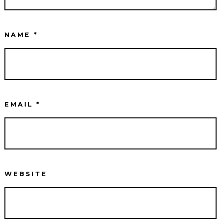
NAME
*
EMAIL
*
WEBSITE