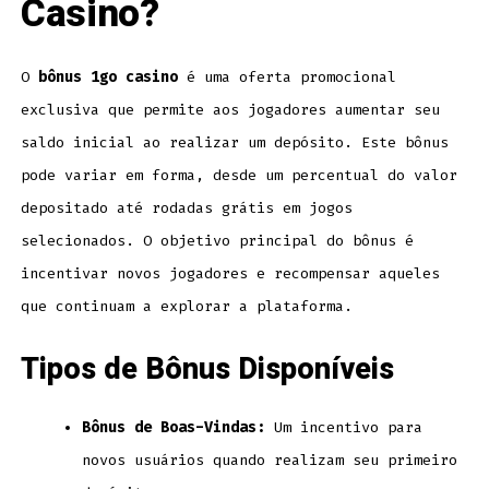
Casino?
O
bônus 1go casino
é uma oferta promocional
exclusiva que permite aos jogadores aumentar seu
saldo inicial ao realizar um depósito. Este bônus
pode variar em forma, desde um percentual do valor
depositado até rodadas grátis em jogos
selecionados. O objetivo principal do bônus é
incentivar novos jogadores e recompensar aqueles
que continuam a explorar a plataforma.
Tipos de Bônus Disponíveis
Bônus de Boas-Vindas:
Um incentivo para
novos usuários quando realizam seu primeiro