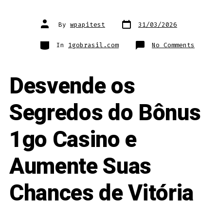
Post
Post
By
wpapitest
31/03/2026
date
author
Categories
on
In
1gobrasil.com
No Comments
Descub
o
Poder
Oculto
do
Desvende os
Bônus
1go
Casino
e
Segredos do Bônus
Transf
sua
Sorte
1go Casino e
Aumente Suas
Chances de Vitória