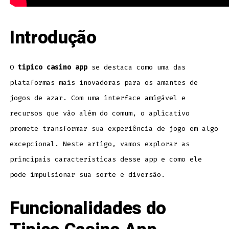
Introdução
O
tipico casino app
se destaca como uma das
plataformas mais inovadoras para os amantes de
jogos de azar. Com uma interface amigável e
recursos que vão além do comum, o aplicativo
promete transformar sua experiência de jogo em algo
excepcional. Neste artigo, vamos explorar as
principais características desse app e como ele
pode impulsionar sua sorte e diversão.
Funcionalidades do