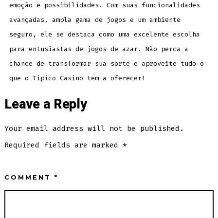
emoção e possibilidades. Com suas funcionalidades
avançadas, ampla gama de jogos e um ambiente
seguro, ele se destaca como uma excelente escolha
para entusiastas de jogos de azar. Não perca a
chance de transformar sua sorte e aproveite tudo o
que o Tipico Casino tem a oferecer!
Leave a Reply
Your email address will not be published.
Required fields are marked
*
COMMENT
*