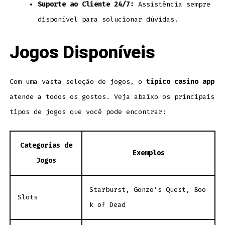
Suporte ao Cliente 24/7:
Assistência sempre
disponível para solucionar dúvidas.
Jogos Disponíveis
Com uma vasta seleção de jogos, o
tipico casino app
atende a todos os gostos. Veja abaixo os principais
tipos de jogos que você pode encontrar:
Categorias de
Exemplos
Jogos
Starburst, Gonzo’s Quest, Boo
Slots
k of Dead