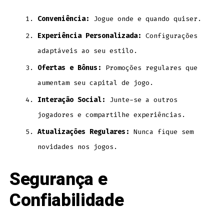
Conveniência:
Jogue onde e quando quiser.
Experiência Personalizada:
Configurações
adaptáveis ao seu estilo.
Ofertas e Bônus:
Promoções regulares que
aumentam seu capital de jogo.
Interação Social:
Junte-se a outros
jogadores e compartilhe experiências.
Atualizações Regulares:
Nunca fique sem
novidades nos jogos.
Segurança e
Confiabilidade