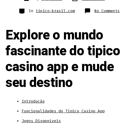
author
Categories
on
In
tipico-brasil.com
No Comments
Desc
a
emoç
do
tipi
Explore o mundo
casi
app
e
tran
fascinante do tipico
sua
sort
casino app e mude
seu destino
Introdução
Funcionalidades do Tipico Casino App
Jogos Disponíveis