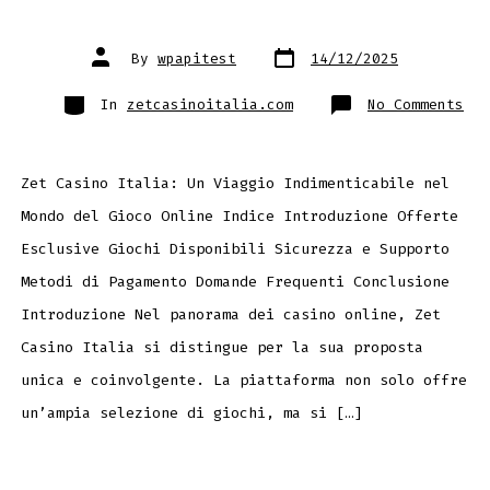
Post
Post
By
wpapitest
14/12/2025
date
author
Categories
on
In
zetcasinoitalia.com
No Comments
Zet
Cas
Ita
Sor
con
Off
Zet Casino Italia: Un Viaggio Indimenticabile nel
Esc
e
Mondo del Gioco Online Indice Introduzione Offerte
Gio
Avv
Esclusive Giochi Disponibili Sicurezza e Supporto
Metodi di Pagamento Domande Frequenti Conclusione
Introduzione Nel panorama dei casino online, Zet
Casino Italia si distingue per la sua proposta
unica e coinvolgente. La piattaforma non solo offre
un’ampia selezione di giochi, ma si […]