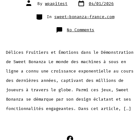
Post
Post
By
wpapitest
04/01/2026
date
author
Categories
In
sweet-bonanza-france.com
on
No Comments
Douceurs
et
Gagne-
Pain
dans
le
Délices Fruitiers et Émotions dans le Démonstration
Démonstration
de
de Sweet Bonanza Le monde des machines à sous en
Sweet
Bonanza
ligne a connu une croissance exponentielle au cours
des dernières années, captivant des millions de
joueurs à travers le globe. Parmi ces jeux, Sweet
Bonanza se démarque par son design éclatant et ses
fonctionnalités engageantes. Dans cet article, […]