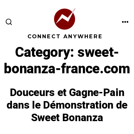
Skip
to
content
ME
SEARCH
TOGGLE
CONNECT ANYWHERE
Category:
sweet-
bonanza-france.com
Douceurs et Gagne-Pain
dans le Démonstration de
Sweet Bonanza