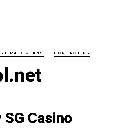
ST-PAID PLANS
CONTACT US
l.net
w SG Casino