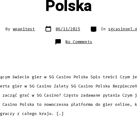
Polska
Post
Categories
st
By
wpapitest
06/11/2025
In
sgcasinopl.
date
thor
on
No Comments
W
fascynującym
świecie
gier
w
SG
Casino
Polska
ącym świecie gier w SG Casino Polska Spis treści Czym je
erta gier w SG Casino Zalety SG Casino Polska Bezpieczeń
 zacząć grać w SG Casino? Często zadawane pytania Czym j
 Casino Polska to nowoczesna platforma do gier online, k
graczy z całego kraju. […]