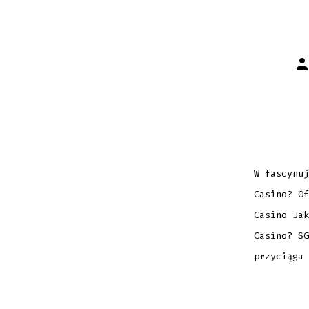
Po
au
W fascynuj
Casino? Of
Casino Jak
Casino? SG
przyciąga 