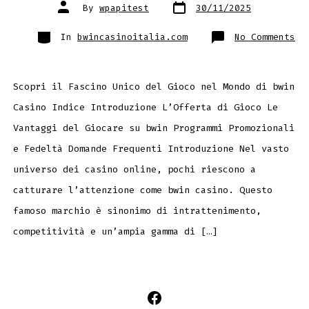
Post
Post
By
wpapitest
30/11/2025
date
author
Categories
on
In
bwincasinoitalia.com
No Comments
Sc
il
Fa
Un
de
Gi
Scopri il Fascino Unico del Gioco nel Mondo di bwin
ne
Mo
Casino Indice Introduzione L’Offerta di Gioco Le
di
bw
Ca
Vantaggi del Giocare su bwin Programmi Promozionali
e Fedeltà Domande Frequenti Introduzione Nel vasto
universo dei casino online, pochi riescono a
catturare l’attenzione come bwin casino. Questo
famoso marchio è sinonimo di intrattenimento,
competitività e un’ampia gamma di […]
Open