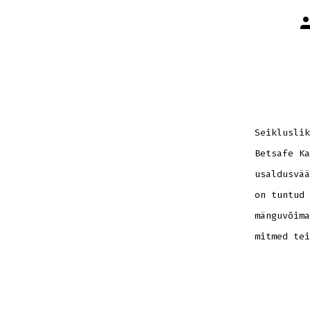
P
a
Seikluslik
Betsafe Ka
usaldusvää
on tuntud 
mänguvõima
mitmed tei