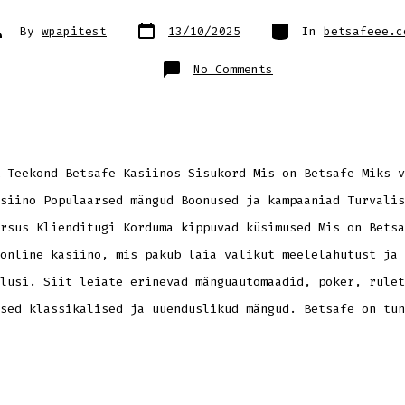
Post
Categories
ost
By
wpapitest
13/10/2025
In
betsafeee.c
date
uthor
on
No Comments
Seikluslik
Teekond
Betsafe
Kasiinos
 Teekond Betsafe Kasiinos Sisukord Mis on Betsafe Miks v
siino Populaarsed mängud Boonused ja kampaaniad Turvalis
rsus Klienditugi Korduma kippuvad küsimused Mis on Betsa
online kasiino, mis pakub laia valikut meelelahutust ja
lusi. Siit leiate erinevad mänguautomaadid, poker, rulet
sed klassikalised ja uuenduslikud mängud. Betsafe on tun