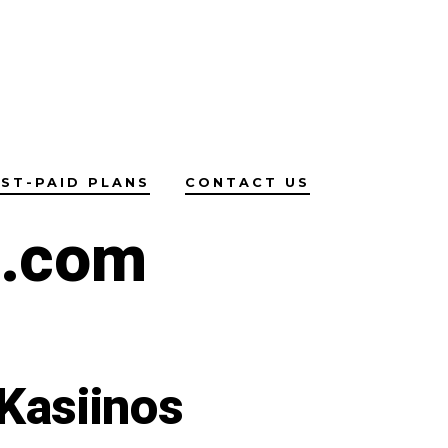
ST-PAID PLANS
CONTACT US
e.com
Kasiinos