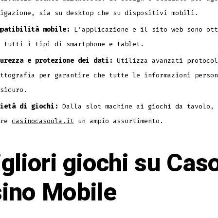
igazione, sia su desktop che su dispositivi mobili.
patibilità mobile:
L’applicazione e il sito web sono ott
 tutti i tipi di smartphone e tablet.
urezza e protezione dei dati:
Utilizza avanzati protocol
ttografia per garantire che tutte le informazioni person
sicuro.
ietà di giochi:
Dalla slot machine ai giochi da tavolo, 
fre
casinocasoola.it
un ampio assortimento.
igliori giochi su Cas
ino Mobile