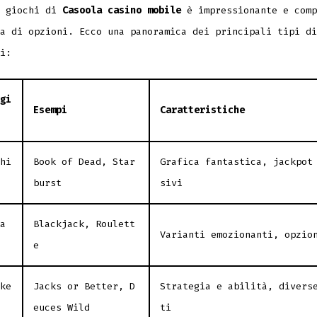
e giochi di
Casoola casino mobile
è impressionante e comp
a di opzioni. Ecco una panoramica dei principali tipi di
i:
gi
Esempi
Caratteristiche
hi
Book of Dead, Star
Grafica fantastica, jackpot
burst
sivi
a
Blackjack, Roulett
Varianti emozionanti, opzio
e
ke
Jacks or Better, D
Strategia e abilità, divers
euces Wild
ti