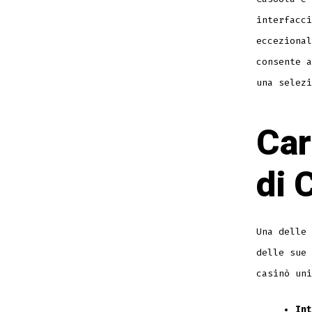
interfacci
ecceziona
consente a
una selezi
Car
di 
Una delle 
delle sue 
casinò uni
Int