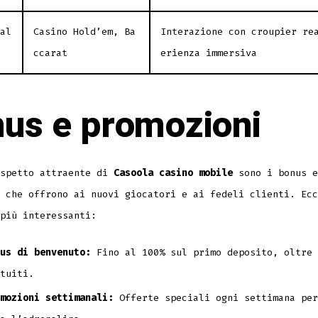
al
Casino Hold’em, Ba
Interazione con croupier re
ccarat
erienza immersiva
us e promozioni
aspetto attraente di
Casoola casino mobile
sono i bonus e
 che offrono ai nuovi giocatori e ai fedeli clienti. Ecc
più interessanti:
us di benvenuto:
Fino al 100% sul primo deposito, oltre 
tuiti.
mozioni settimanali:
Offerte speciali ogni settimana per