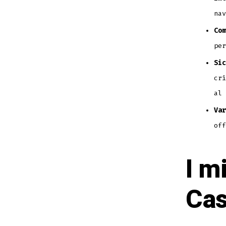
nav
Com
per
Sic
cri
al 
Var
of
I m
Cas