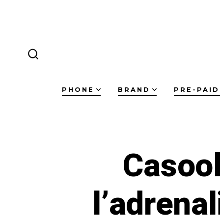
Skip
to
content
SEARCH
TOGGLE
PHONE
BRAND
PRE-PAID
Casool
l’adrena