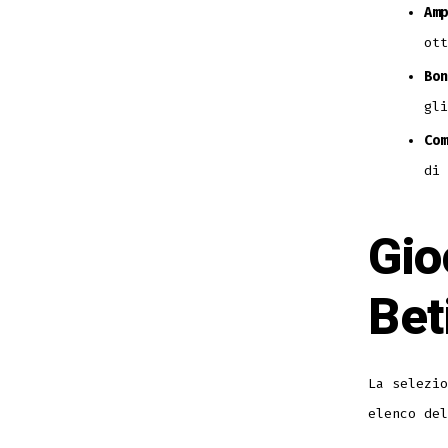
Amp
ott
Bon
gli
Com
di 
Gio
Bet
La selezi
elenco del