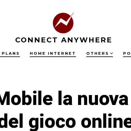
CONNECT ANYWHERE
 PLANS
HOME INTERNET
OTHERS
PO
Mobile la nuova
del gioco onlin