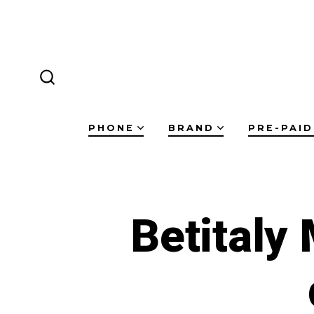
Skip
to
content
SEARCH
TOGGLE
PHONE
BRAND
PRE-PAID
Betitaly 