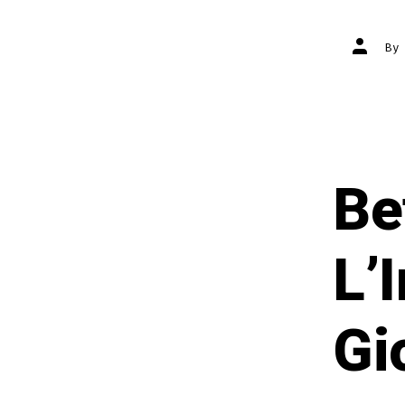
Post
B
author
Be
L’
Gi