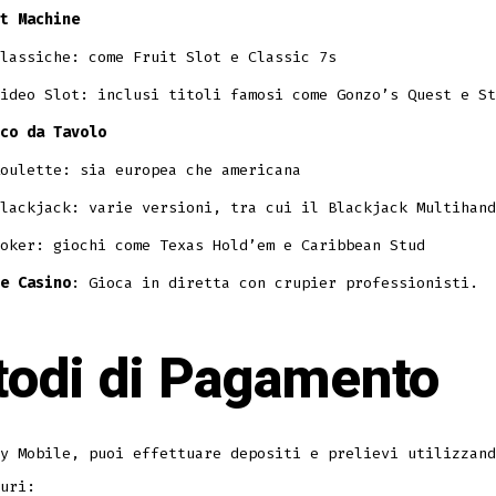
t Machine
lassiche: come Fruit Slot e Classic 7s
ideo Slot: inclusi titoli famosi come Gonzo’s Quest e St
co da Tavolo
oulette: sia europea che americana
lackjack: varie versioni, tra cui il Blackjack Multihand
Poker: giochi come Texas Hold’em e Caribbean Stud
e Casino
: Gioca in diretta con crupier professionisti.
odi di Pagamento
y Mobile, puoi effettuare depositi e prelievi utilizzand
uri: