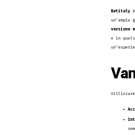
Betitaly
è
un’ampia g
versione m
e in quals
un’esperie
Van
Utilizzar
Acc
Int
sem