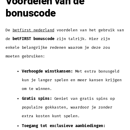
Voordelen van de
bonuscode
De
betfirst nederland
voordelen van het gebruik van
de
betFIRST bonuscode
zijn talrijk. Hier zijn
enkele belangrijke redenen waarom je deze zou
moeten gebruiken:
Verhoogde winstkansen:
Met extra bonusgeld
kun je langer spelen en meer kansen krijgen
om te winnen.
Gratis spins:
Geniet van gratis spins op
populaire gokkasten, waardoor je zonder
extra kosten kunt spelen.
Toegang tot exclusieve aanbiedingen: