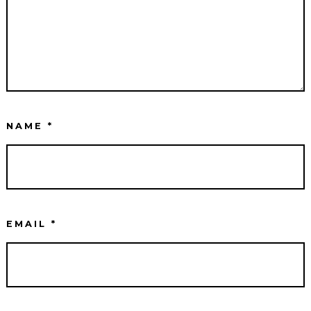
NAME
*
EMAIL
*