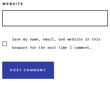
WEBSITE
Save my name, email, and website in this
browser for the next time I comment.