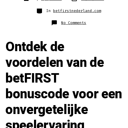
author
Categories
In
betfirstnederland.com
on
No Comments
Betfirst
bonuscode
ontgrendelt
jouw
winstgevende
Ontdek de
speelervaring
voordelen van de
betFIRST
bonuscode voor een
onvergetelijke
speelervaring