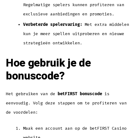
Regelmatige spelers kunnen profiteren van
exclusieve aanbiedingen en promoties.
Verbeterde spelervaring:
Met extra middelen
kun je meer spellen uitproberen en nieuwe
strategieën ontwikkelen.
Hoe gebruik je de
bonuscode?
Het gebruiken van de
betFIRST bonuscode
is
eenvoudig. Volg deze stappen om te profiteren van
de voordelen:
Maak een account aan op de betFIRST Casino
website.