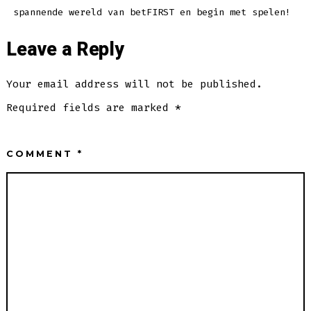
spannende wereld van betFIRST en begin met spelen!
Leave a Reply
Your email address will not be published.
Required fields are marked
*
COMMENT
*