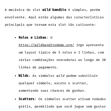
A mecânica do slot
wild bandito
é simples, porém
envolvente. Aqui estão algumas das características
principais que tornam esta slot tão cativante:
Rolos e Linhas
: O
https://wildbanditodemo.org/
jogo apresenta
um layout típico de 5 rolos e 3 linhas, com
várias combinações vencedoras ao longo de 20
linhas de pagamento.
Wilds
: As símbolos
wild
podem substituir
qualquer símbolo, exceto o scatter,
aumentando suas chances de ganhar.
Scatters
: Os símbolos scatter ativam rodadas
grátis, permitindo que você jogue sem gastar