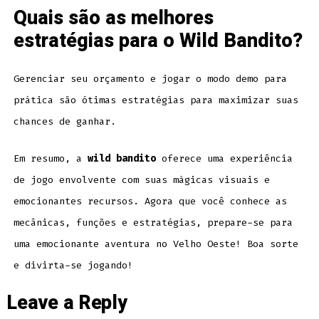
Quais são as melhores
estratégias para o Wild Bandito?
Gerenciar seu orçamento e jogar o modo demo para
prática são ótimas estratégias para maximizar suas
chances de ganhar.
Em resumo, a
wild bandito
oferece uma experiência
de jogo envolvente com suas màgicas visuais e
emocionantes recursos. Agora que você conhece as
mecânicas, funções e estratégias, prepare-se para
uma emocionante aventura no Velho Oeste! Boa sorte
e divirta-se jogando!
Leave a Reply