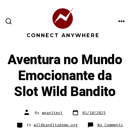
Skip
to
content
ME
SEARCH
TOGGLE
CONNECT ANYWHERE
Aventura no Mundo
Emocionante da
Slot Wild Bandito
Post
Post
By
wpapitest
01/10/2025
date
author
Categories
on
In
wildbanditodemo.org
No Comments
Ave