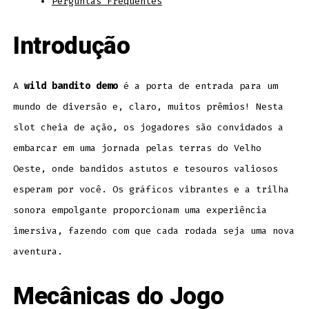
Perguntas Frequentes
Introdução
A
wild bandito demo
é a porta de entrada para um
mundo de diversão e, claro, muitos prêmios! Nesta
slot cheia de ação, os jogadores são convidados a
embarcar em uma jornada pelas terras do Velho
Oeste, onde bandidos astutos e tesouros valiosos
esperam por você. Os gráficos vibrantes e a trilha
sonora empolgante proporcionam uma experiência
imersiva, fazendo com que cada rodada seja uma nova
aventura.
Mecânicas do Jogo