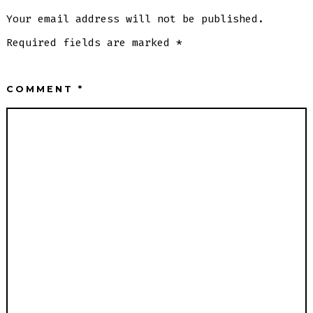
Your email address will not be published.
Required fields are marked
*
COMMENT
*