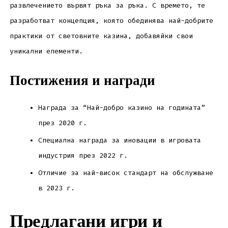
развлечението вървят ръка за ръка. С времето, те
разработват концепция, която обединява най-добрите
практики от световните казина, добавяйки свои
уникални елементи.
Постижения и награди
Награда за “Най-добро казино на годината”
през 2020 г.
Специална награда за иновации в игровата
индустрия през 2022 г.
Отличие за най-висок стандарт на обслужване
в 2023 г.
Предлагани игри и