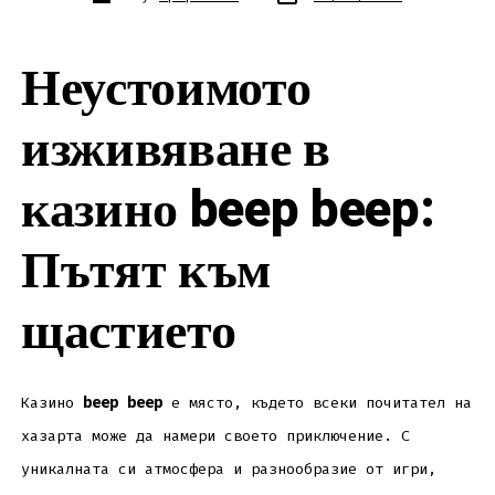
author
Неустоимото
изживяване в
казино beep beep:
Пътят към
щастието
Казино
beep beep
е място, където всеки почитател на
хазарта може да намери своето приключение. С
уникалната си атмосфера и разнообразие от игри,